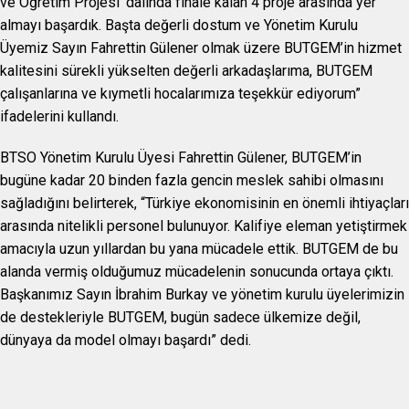
ve Öğretim Projesi’ dalında finale kalan 4 proje arasında yer
almayı başardık. Başta değerli dostum ve Yönetim Kurulu
Üyemiz Sayın Fahrettin Gülener olmak üzere BUTGEM’in hizmet
kalitesini sürekli yükselten değerli arkadaşlarıma, BUTGEM
çalışanlarına ve kıymetli hocalarımıza teşekkür ediyorum”
ifadelerini kullandı.
BTSO Yönetim Kurulu Üyesi Fahrettin Gülener, BUTGEM’in
bugüne kadar 20 binden fazla gencin meslek sahibi olmasını
sağladığını belirterek, “Türkiye ekonomisinin en önemli ihtiyaçları
arasında nitelikli personel bulunuyor. Kalifiye eleman yetiştirmek
amacıyla uzun yıllardan bu yana mücadele ettik. BUTGEM de bu
alanda vermiş olduğumuz mücadelenin sonucunda ortaya çıktı.
Başkanımız Sayın İbrahim Burkay ve yönetim kurulu üyelerimizin
de destekleriyle BUTGEM, bugün sadece ülkemize değil,
dünyaya da model olmayı başardı” dedi.