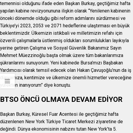
temennisi olduğunu ifade eden Başkan Burkay, geçtiğimiz hafta
yapılan kabine revizyonununa ilişkin olarak “Yenilenen kabinenin
önceki dönemde olduğu gibi reform adımlarını sürdürmesi ve
Türkiye’yi 2023, 2053 ve 2071 hedeflerine ulaştırması en büyük
beklentimizdir. Ülkemizin istikbali ve milletimizin refahı için
özverili çalışmalarla üstlenmiş oldukları sorumlulukları layıkıyla
yerine getiren Çalışma ve Sosyal Güvenlik Bakanımız Sayın
Mehmet Müezzinoğlu başta olmak üzere tüm bakanlarımıza
şükranlarımı sunuyorum. Yeni kabinede Bursa’mızı Başbakan
Yardımcısı olarak temsil edecek olan Hakan Çavuşoğlu’nun da iş
dünyamıza, kentimize ve ülkemize önemli hizmetler vereceğine
yürekten inanıyorum” diye konuştu.
BTSO ÖNCÜ OLMAYA DEVAM EDİYOR
Başkan Burkay, Küresel Fuar Acentesi ile geçtiğimiz hafta
düzenlenen New York Türkiye Ticaret Merkezi ziyaretine de
değindi. Dünya ekonomisinin nabzını tutan New York’ta 5.