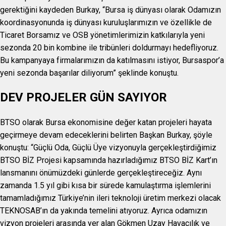
gerektiğini kaydeden Burkay, “Bursa iş dünyası olarak Odamızın
koordinasyonunda iş dünyası kuruluşlarımızın ve özellikle de
Ticaret Borsamız ve OSB yönetimlerimizin katkılarıyla yeni
sezonda 20 bin kombine ile tribünleri doldurmayı hedefliyoruz.
Bu kampanyaya firmalarımızın da katılmasını istiyor, Bursaspor’a
yeni sezonda başarılar diliyorum” şeklinde konuştu.
DEV PROJELER GÜN SAYIYOR
BTSO olarak Bursa ekonomisine değer katan projeleri hayata
geçirmeye devam edeceklerini belirten Başkan Burkay, şöyle
konuştu: “Güçlü Oda, Güçlü Üye vizyonuyla gerçekleştirdiğimiz
BTSO BİZ Projesi kapsamında hazırladığımız BTSO BİZ Kart’ın
lansmanını önümüzdeki günlerde gerçekleştireceğiz. Aynı
zamanda 1.5 yıl gibi kısa bir sürede kamulaştırma işlemlerini
tamamladığımız Türkiye’nin ileri teknoloji üretim merkezi olacak
TEKNOSAB’ın da yakında temelini atıyoruz. Ayrıca odamızın
vizyon projeleri arasında yer alan Gökmen Uzay Havacılık ve