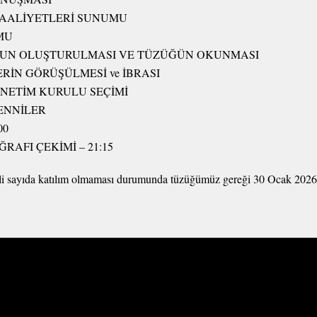
FAALİYETLERİ SUNUMU
MU
L’UN OLUŞTURULMASI VE TÜZÜĞÜN OKUNMASI
ERİN GÖRÜŞÜLMESİ ve İBRASI
DENETİM KURULU SEÇİMİ
MENNİLER
00
RAFI ÇEKİMİ – 21:15
rli sayıda katılım olmaması durumunda tüzüğümüz gereği 30 Ocak 2026’d