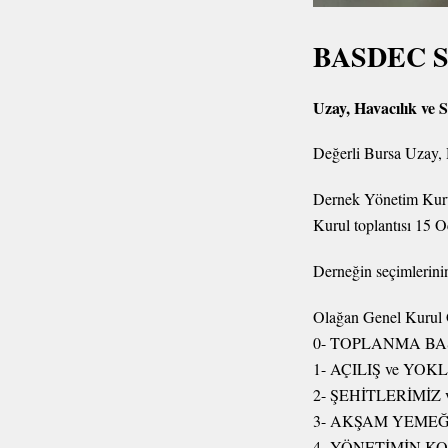
BASDEC Sav
Uzay, Havacılık ve
Değerli Bursa Uzay,
Dernek Yönetim Kuru
Kurul toplantısı 15 
Derneğin seçimlerinin
Olağan Genel Kurul
0- TOPLANMA BAŞ
1- AÇILIŞ ve YO
2- ŞEHİTLERİMİZ
3- AKŞAM YEMEĞ
4- YÖNETİMİN K