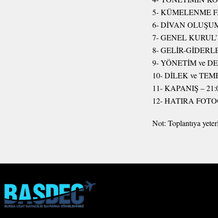
5- KÜMELENME 
6- DİVAN OLUŞU
7- GENEL KURU
8- GELİR-GİDERL
9- YÖNETİM ve 
10- DİLEK ve TE
11- KAPANIŞ – 21:
12- HATIRA FOTOĞ
Not: Toplantıya yete