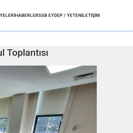
YELERI
HABERLER
SSB EYDEP / YETEN
İLETIŞIM
 Toplantısı