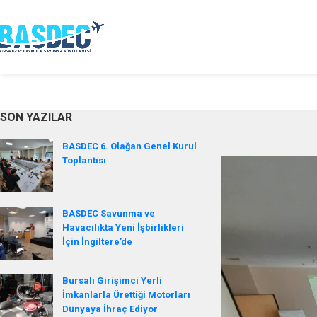
SON YAZILAR
BASDEC 6. Olağan Genel Kurul
Toplantısı
BASDEC Savunma ve
Havacılıkta Yeni İşbirlikleri
İçin İngiltere’de
Bursalı Girişimci Yerli
İmkanlarla Ürettiği Motorları
Dünyaya İhraç Ediyor