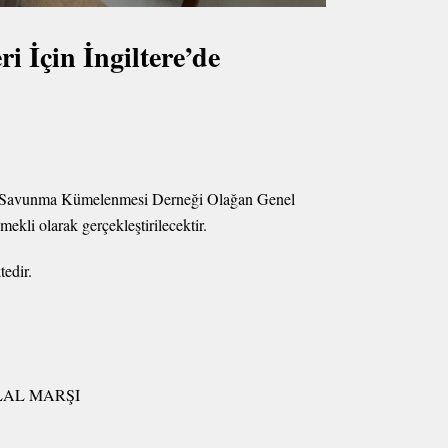
 İçin İngiltere’de
 ve Savunma Kümelenmesi Derneği Olağan Genel
li olarak gerçekleştirilecektir.
edir.
LAL MARŞI