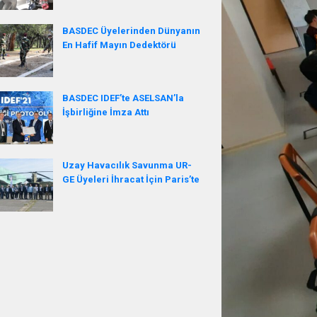
BASDEC Üyelerinden Dünyanın
En Hafif Mayın Dedektörü
BASDEC IDEF’te ASELSAN’la
İşbirliğine İmza Attı
Uzay Havacılık Savunma UR-
GE Üyeleri İhracat İçin Paris’te