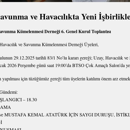
unma ve Havacılıkta Yeni İşbirlikleri
 Savunma Kümelenmesi Derneği 6. Genel Kurul Toplantısı
 Havacılık ve Savunma Kümelenmesi Derneği Üyeleri,
lunun 29.12.2025 tarihli 83/1 No’lu kararı gereği; Uzay, Havacılık
Ocak 2026 Perşembe günü saat 19:00’da BTSO Çok Amaçlı Salon’da yemek
 yapılması için tüzüğümüz gereği tüm üyelerin katılımı önem arz etmekt
 Gündemi:
LANGICI – 18.30
KLAMA
 ve MUSTAFA KEMAL ATATÜRK İÇİN SAYGI DURUŞU, İSTİK
İ
ONUŞMASI