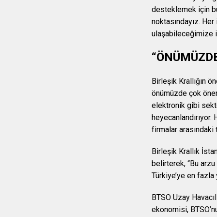
desteklemek için bu
noktasındayız. Her i
ulaşabileceğimize i
“ÖNÜMÜZDE
Birleşik Krallığın ö
önümüzde çok önemli
elektronik gibi sek
heyecanlandırıyor. H
firmalar arasındaki 
Birleşik Krallık İsta
belirterek, “Bu arzu
Türkiye’ye en fazla
BTSO Uzay Havacıl
ekonomisi, BTSO’nun