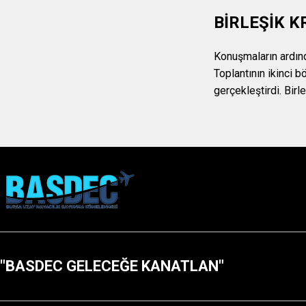
BİRLEŞİK K
Konuşmaların ardınd
Toplantının ikinci b
gerçekleştirdi. Bir
"BASDEC GELECEĞE KANATLAN"