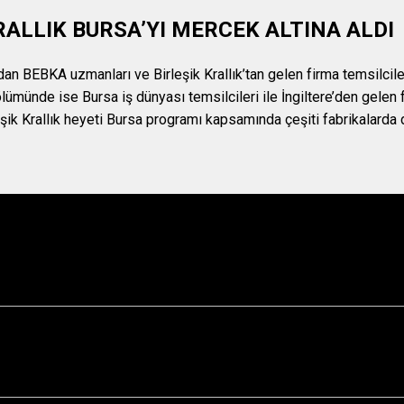
RALLIK BURSA’YI MERCEK ALTINA ALDI
an BEBKA uzmanları ve Birleşik Krallık’tan gelen firma temsilcileri
ölümünde ise Bursa iş dünyası temsilcileri ile İngiltere’den gelen f
leşik Krallık heyeti Bursa programı kapsamında çeşiti fabrikalard