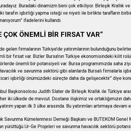
radayız. Buradaki dinamizm beni çok etkiliyor. Birleşik Krallık ve
ki tarafın işbirliği yapma isteği ve niyeti ile birlikte tarafların 
nanıyorum” ifadelerini kullandı.
 ÇOK ÖNEMLİ BİR FIRSAT VAR”
nde gelen firmalarının Türkiye’de yatırımlarının bulunduğunu belirten
 bir fırsat var. Bizler Bursa’nın Türkiye ekonomisindeki kilit rolü
törlerde önemli bir potansiyeli var. Bursa programımızda saha ziy
avacılık ve savunma sektörü gibi alanlarda Bursalı firmalarla işbirl
ticari işbirliği önümüzdeki süreçte daha da gelişecektir” diye kon
nbul Başkonsolosu Judith Slater de Birleşik Krallık ile Türkiye arasın
 her iki ülkede de mevcut. Dostane ilişkimiz ve ortaklığımızın dah
 yatırım yapan ilk 3 ülke arasında. Bu yatırımları artırmaya devam 
ık Savunma Kümelenmesi Derneği Başkanı ve BUTEKOM Genel Mü
 yürüttüğü Ur-Ge Projeleri ve savunma havacılık sektörü potansiye