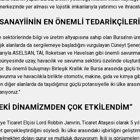
merkezinde yer alması ve lojistik imkanlarıyla yatırımcı ve ihracatç
ANAYİİNİN EN ÖNEMLİ TEDARİKÇİLERİ
sektörlerinde bilgi ve üretim altyapısına sahip olan Bursa’nın ü
tejik alanlarda da sergilemeye başladığını vurgulayan Cüneyt Şener
mlarıyla ASELSAN, TAİ, Roketsan ve Havelsan gibi önemli savunma s
 bünyesinde uzay, havacılık ve savunma sektörü özelinde oluşt
r. Bu önemli buluşmayı Birleşik Krallık ile Bursa arasında güçlü tic
avunma ve havacılıkla birlikte otomotiv, makine, gıda ve kimya gib
en diğer alanlarda da taşıdığımız güçlü potansiyelle iki ülke ara
anıyoruz.”
DEKİ DİNAMİZMDEN ÇOK ETKİLENDİM”
kiye Ticaret Elçisi Lord Robbin Janvrin, Ticaret Ataşesi olarak 5 yı
t gerçekleştirdiğini söyledi. İki ülke arasındaki işbirliğini geliştir
gelmekten dolayı gurur ve mutluluk duyuyorum. İkili iş görüşmeleri