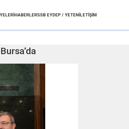
YELERI
HABERLER
SSB EYDEP / YETEN
İLETIŞIM
n Bursa’da