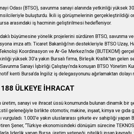
nayi Odası (BTSO), savunma sanayi alanında yetkinliği yüksek 30’a 
silcileriyle buluşturdu. İkili iş görüşmelerinin gerçekleştirildiğ
Bursa arasındaki iş hacminin geliştirilmesi hedefleniyor.
 odaklı büyümesine yönelik projelerini sürdüren BTSO, savunma ve h
syona imza attı. Ticaret Bakanlığı’nın destekleriyle BTSO Uzay, 
Teknoloji Koordinasyon ve Ar-Ge Merkezi’nde (BUTEKOM) gerçe
inliği yüksek 30’a yakın Bursalı firma, Birleşik Krallık’tan gelen se
e Savunma Sanayi İşbirliği Çalıştayı’nda konuşan BTSO Yönetim Ku
tif kenti Bursa’da İngiliz iş delegasyonunu ağırlamaktan dolayı m
 188 ÜLKEYE İHRACAT
in üretim, sanayi ve ihracat üssü konumunda bulunan dinamik bir ş
stil geleneğiyle birlikte otomotiv, makine, inşaat, kimya ve gıda g
ı vurguladı. 1.000’e yakın uluslararası şirkete ev sahipliği yapan 
e getiren Şener, “Türkiye ekonomisindeki dönüşüm sürecine TEK
rla liderlik yapan Bursa, üretim yeteneği, nitelikli insan kaynağı, y