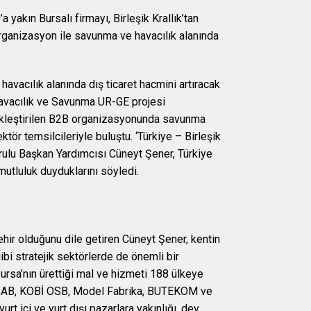
yakın Bursalı firmayı, Birleşik Krallık’tan
i organizasyon ile savunma ve havacılık alanında
avacılık alanında dış ticaret hacmini artıracak
Havacılık ve Savunma UR-GE projesi
kleştirilen B2B organizasyonunda savunma
ktör temsilcileriyle buluştu. ‘Türkiye – Birleşik
rulu Başkan Yardımcısı Cüneyt Şener, Türkiye
utluluk duyduklarını söyledi.
ehir olduğunu dile getiren Cüneyt Şener, kentin
ibi stratejik sektörlerde de önemli bir
Bursa’nın ürettiği mal ve hizmeti 188 ülkeye
NOSAB, KOBİ OSB, Model Fabrika, BUTEKOM ve
urt içi ve yurt dışı pazarlara yakınlığı, dev