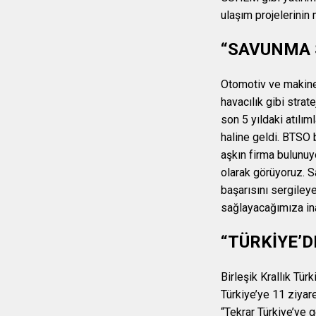
ulaşım projelerinin 
“SAVUNMA S
Otomotiv ve makine 
havacılık gibi stra
son 5 yıldaki atılı
haline geldi. BTSO
aşkın firma bulunuyo
olarak görüyoruz. S
başarısını sergiley
sağlayacağımıza in
“TÜRKİYE’
Birleşik Krallık Tür
Türkiye’ye 11 ziyare
“Tekrar Türkiye’ye 