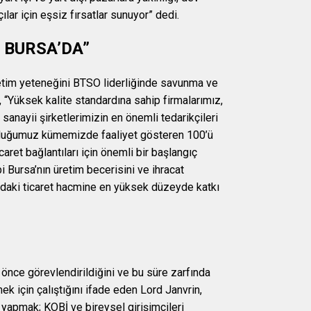
ılar için eşsiz fırsatlar sunuyor” dedi.
 BURSA’DA”
retim yeteneğini BTSO liderliğinde savunma ve
, “Yüksek kalite standardına sahip firmalarımız,
anayii şirketlerimizin en önemli tedarikçileri
urduğumuz kümemizde faaliyet gösteren 100’ü
aret bağlantıları için önemli bir başlangıç
i Bursa’nın üretim becerisini ve ihracat
sındaki ticaret hacmine en yüksek düzeyde katkı
l önce görevlendirildiğini ve bu süre zarfında
mek için çalıştığını ifade eden Lord Janvrin,
 yapmak; KOBİ ve bireysel girişimcileri