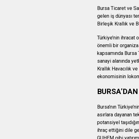
Bursa Ticaret ve Sa
gelen iş dünyası tem
Birleşik Krallık ve 
Türkiye’nin ihracat
önemli bir organiza
kapsamında Bursa 
sanayi alanında yetk
Krallık Havacılık v
ekonomisinin lokomo
BURSA’DAN
Bursa’nın Türkiye’n
asırlara dayanan tek
potansiyel taşıdığın
ihraç ettiğini dil
GUHEM gibi yatırımla