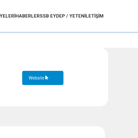
YELERI
HABERLER
SSB EYDEP / YETEN
İLETIŞIM
Website