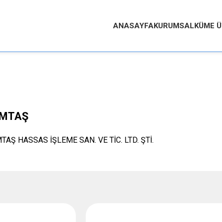
ANASAYFA
KURUMSAL
KÜME Ü
İMTAŞ
TAŞ HASSAS İŞLEME SAN. VE TİC. LTD. ŞTİ.